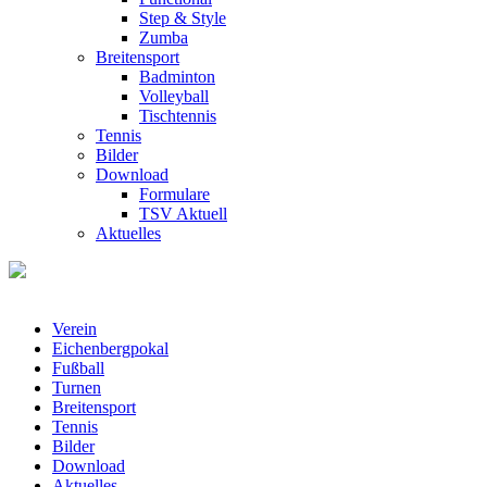
Step & Style
Zumba
Breitensport
Badminton
Volleyball
Tischtennis
Tennis
Bilder
Download
Formulare
TSV Aktuell
Aktuelles
Verein
Eichenbergpokal
Fußball
Turnen
Breitensport
Tennis
Bilder
Download
Aktuelles