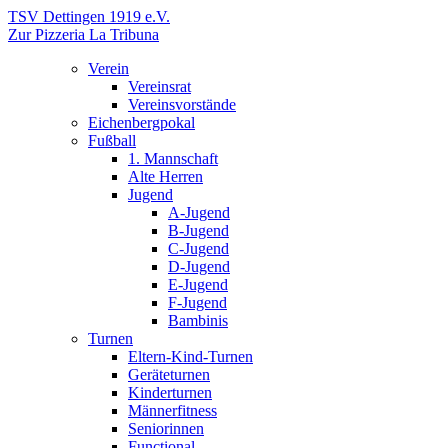
TSV Dettingen 1919 e.V.
Zur Pizzeria La Tribuna
Verein
Vereinsrat
Vereinsvorstände
Eichenbergpokal
Fußball
1. Mannschaft
Alte Herren
Jugend
A-Jugend
B-Jugend
C-Jugend
D-Jugend
E-Jugend
F-Jugend
Bambinis
Turnen
Eltern-Kind-Turnen
Geräteturnen
Kinderturnen
Männerfitness
Seniorinnen
Functional