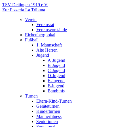
TSV Dettingen 1919 e.V.
Zur Pizzeria La Tribuna
Verein
Vereinsrat
Vereinsvorstände
Eichenbergpokal
Fußball
1. Mannschaft
Alte Herren
Jugend
A-Jugend
B-Jugend
C-Jugend
D-Jugend
E-Jugend
F-Jugend
Bambinis
Turnen
Eltern-Kind-Turnen
Geräteturnen
Kinderturnen
Männerfitness
Seniorinnen
Functional