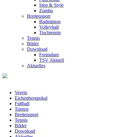
Step & Style
Zumba
Breitensport
Badminton
Volleyball
Tischtennis
Tennis
Bilder
Download
Formulare
TSV Aktuell
Aktuelles
Verein
Eichenbergpokal
Fußball
Turnen
Breitensport
Tennis
Bilder
Download
Aktuelles