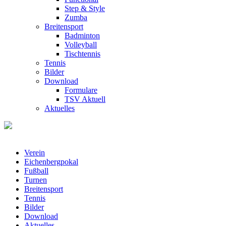
Step & Style
Zumba
Breitensport
Badminton
Volleyball
Tischtennis
Tennis
Bilder
Download
Formulare
TSV Aktuell
Aktuelles
Verein
Eichenbergpokal
Fußball
Turnen
Breitensport
Tennis
Bilder
Download
Aktuelles