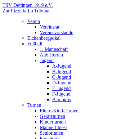
TSV Dettingen 1919 e.V.
Zur Pizzeria La Tribuna
Verein
Vereinsrat
Vereinsvorstände
Eichenbergpokal
Fußball
1. Mannschaft
Alte Herren
Jugend
A-Jugend
B-Jugend
C-Jugend
D-Jugend
E-Jugend
F-Jugend
Bambinis
Turnen
Eltern-Kind-Turnen
Geräteturnen
Kinderturnen
Männerfitness
Seniorinnen
Functional