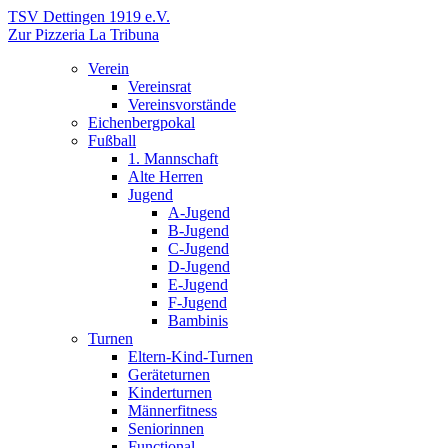
TSV Dettingen 1919 e.V.
Zur Pizzeria La Tribuna
Verein
Vereinsrat
Vereinsvorstände
Eichenbergpokal
Fußball
1. Mannschaft
Alte Herren
Jugend
A-Jugend
B-Jugend
C-Jugend
D-Jugend
E-Jugend
F-Jugend
Bambinis
Turnen
Eltern-Kind-Turnen
Geräteturnen
Kinderturnen
Männerfitness
Seniorinnen
Functional