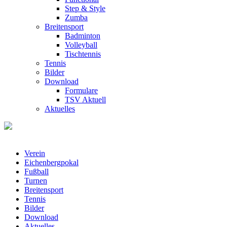
Step & Style
Zumba
Breitensport
Badminton
Volleyball
Tischtennis
Tennis
Bilder
Download
Formulare
TSV Aktuell
Aktuelles
Verein
Eichenbergpokal
Fußball
Turnen
Breitensport
Tennis
Bilder
Download
Aktuelles